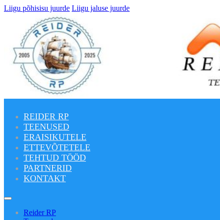
Liigu põhisisu juurde
Liigu jaluse juurde
REIDER RP
TEENUSED
ERAISIKUTELE
ETTEVÕTETELE
TEHTUD TÖÖD
PARTNERID
KONTAKT
Reider RP